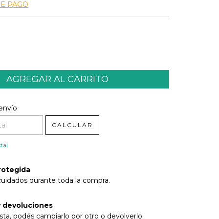
DE PAGO
l CP:
CAMBIAR CP
envío
CALCULAR
tal
rotegida
cuidados durante toda la compra.
 devoluciones
sta, podés cambiarlo por otro o devolverlo.