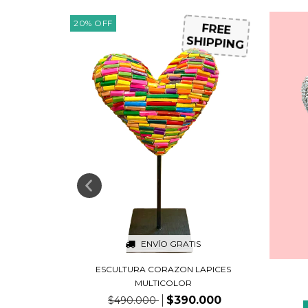
20
%
OFF
FREE
FREE
HIPPING
SHIPPING
ENVÍO GRATIS
S
ESCULTURA CORAZON LAPICES
ICOLOR
MULTICOLOR
.000
$390.000
$490.000