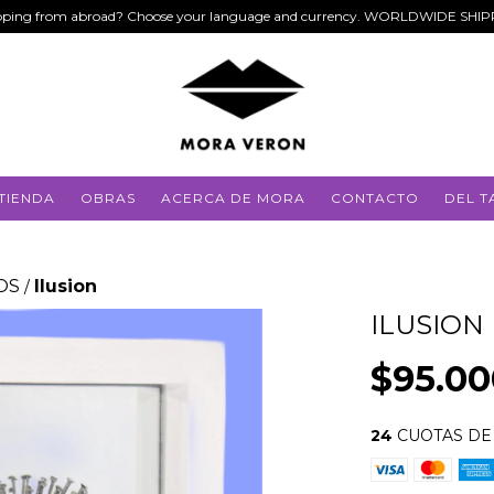
ping from abroad? Choose your language and currency. WORLDWIDE SHI
TIENDA
OBRAS
ACERCA DE MORA
CONTACTO
DEL T
OS
Ilusion
/
ILUSION
$95.00
24
CUOTAS D