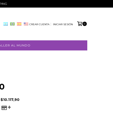
PPING
0
CREAR CUENTA
INICIAR SESIÓN
ALLER AL MUNDO
0
E
$10.117,90