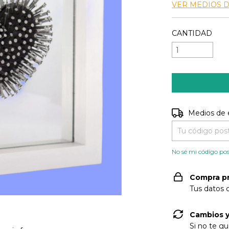
VER MEDIOS 
CANTIDAD
Entregas para e
Medios de 
No sé mi código pos
Compra p
Tus datos 
Cambios y
Si no te gu