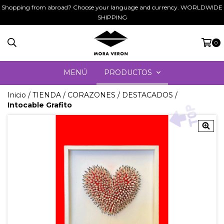
Shopping from abroad? Choose your language and currency. WORLDWIDE
SHIPPING
0
MENÚ
PRODUCTOS
Inicio
/
TIENDA
/
CORAZONES
/
DESTACADOS
/
Intocable Grafito