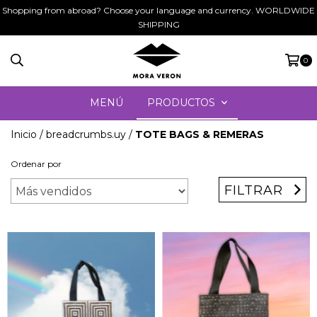
Shopping from abroad? Choose your language and currency. WORLDWIDE
SHIPPING
0
MENÚ
PRODUCTOS
Inicio
/
breadcrumbs.uy
/
TOTE BAGS & REMERAS
Ordenar por
FILTRAR