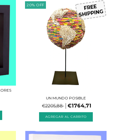
20
%
OFF
FREE
SHIPPING
LORES
UN MUNDO POSIBLE
€1764,71
€2205,88