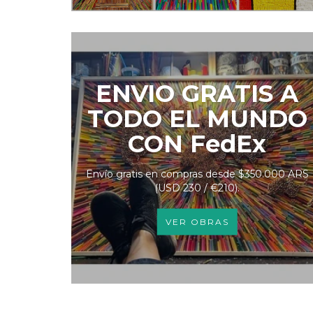
ENVIO GRATIS A
TODO EL MUNDO
CON FedEx
Envío gratis en compras desde $350.000 ARS
(USD 230 / €210).
VER OBRAS