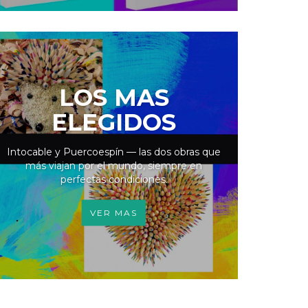
LOS MAS
ELEGIDOS
Intocable y Puercoespín — las dos obras que
más viajan por el mundo, siempre en
perfectas condiciones.
VER MAS