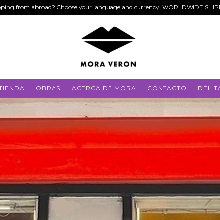
ping from abroad? Choose your language and currency. WORLDWIDE SHI
TIENDA
OBRAS
ACERCA DE MORA
CONTACTO
DEL T