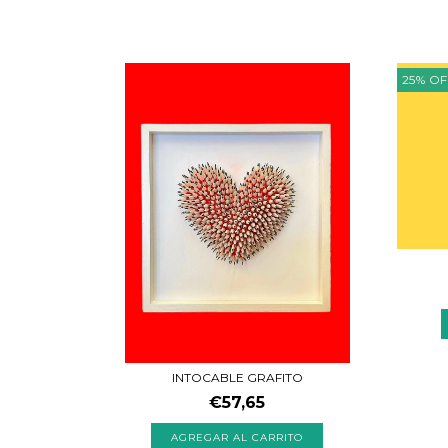
25
%
OF
INTOCABLE GRAFITO
€57,65
AGREGAR AL CARRITO