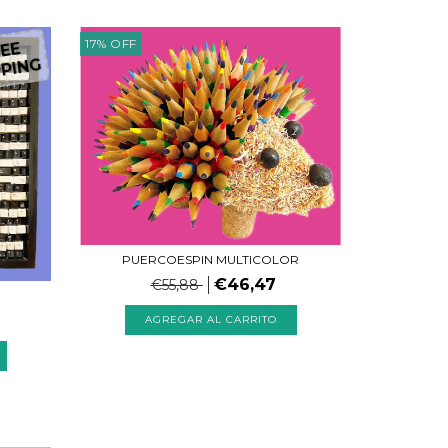
17
%
OFF
EE
PING
PUERCOESPIN MULTICOLOR
€46,47
€55,88
AGREGAR AL CARRITO