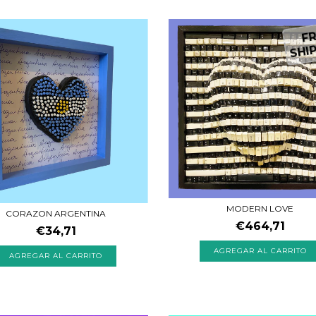
FR
SHIP
MODERN LOVE
CORAZON ARGENTINA
€464,71
€34,71