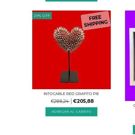
29
%
OFF
FREE
SHIPPING
INTOCABLE RED GRAFITO PIE
€205,88
€288,24