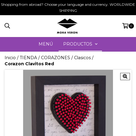
Shopping from abroad? Choose your language and currency. WORLDWIDE
SHIPPING
0
MENÚ
PRODUCTOS
Inicio
/
TIENDA
/
CORAZONES
/
Clasicos
/
Corazon Clavitos Red