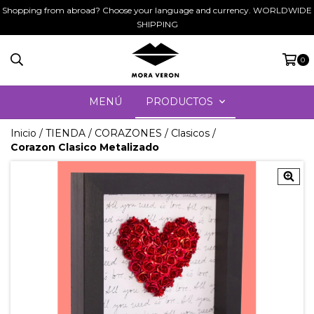
Shopping from abroad? Choose your language and currency. WORLDWIDE
SHIPPING
0
MENÚ
PRODUCTOS
Inicio
/
TIENDA
/
CORAZONES
/
Clasicos
/
Corazon Clasico Metalizado