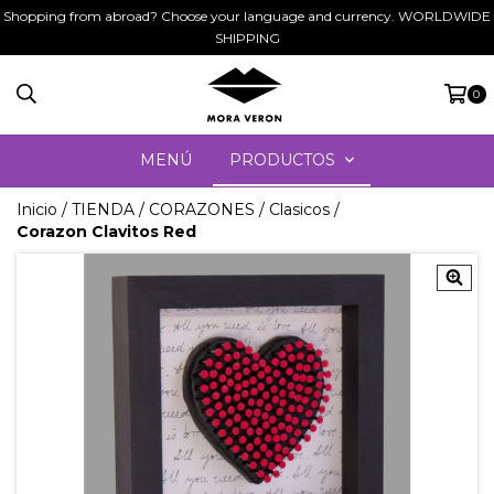
Shopping from abroad? Choose your language and currency. WORLDWIDE
SHIPPING
0
MENÚ
PRODUCTOS
Inicio
/
TIENDA
/
CORAZONES
/
Clasicos
/
Corazon Clavitos Red