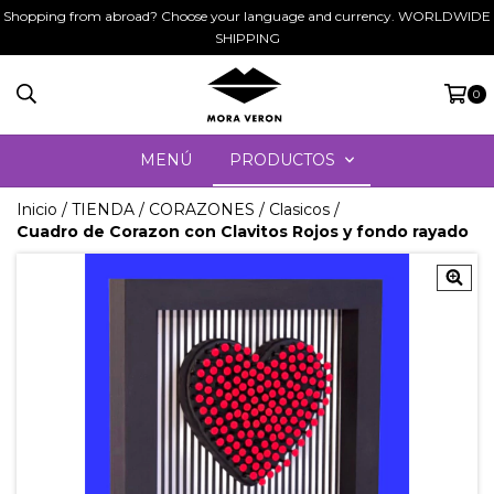
Shopping from abroad? Choose your language and currency. WORLDWIDE
SHIPPING
0
MENÚ
PRODUCTOS
Inicio
/
TIENDA
/
CORAZONES
/
Clasicos
/
Cuadro de Corazon con Clavitos Rojos y fondo rayado