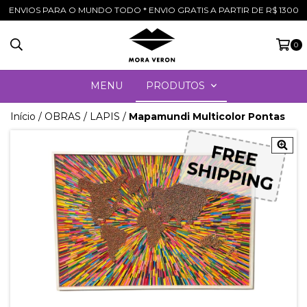
ENVIOS PARA O MUNDO TODO * ENVIO GRATIS A PARTIR DE R$ 1300
0
MENU
PRODUTOS
Início
/
OBRAS
/
LAPIS
/
Mapamundi Multicolor Pontas
FREE
FREE
SHIPPING
SHIPPING