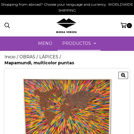
Shopping from abroad? Choose your language and currency. WORLDWIDE
SHIPPING
0
MENÚ
PRODUCTOS
Inicio
/
OBRAS
/
LÁPICES
/
Mapamundi, multicolor puntas