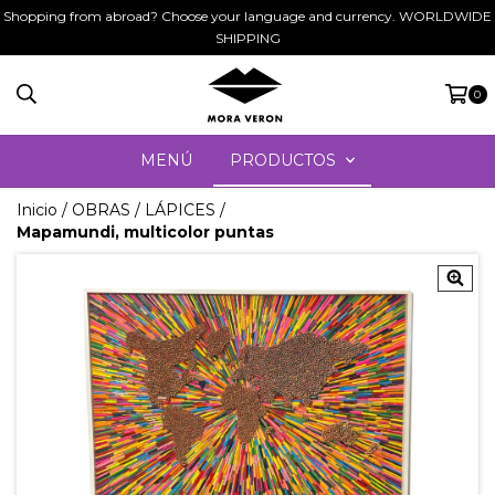
Shopping from abroad? Choose your language and currency. WORLDWIDE
SHIPPING
0
MENÚ
PRODUCTOS
Inicio
/
OBRAS
/
LÁPICES
/
Mapamundi, multicolor puntas